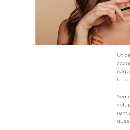
Ut pe
accu
eaque
beata
Sed u
volu
rem a
quasi