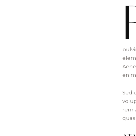
pulvi
elem
Aenea
enim
Sed u
volu
rem a
quasi