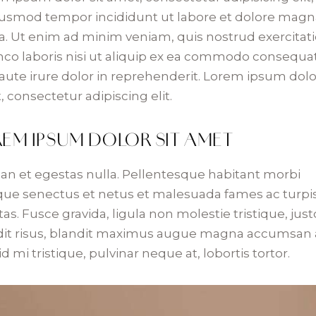
iusmod tempor incididunt ut labore et dolore mag
a. Ut enim ad minim veniam, quis nostrud exercitat
mco laboris nisi ut aliquip ex ea commodo consequat
aute irure dolor in reprehenderit. Lorem ipsum dolor
 consectetur adipiscing elit.
EM IPSUM DOLOR SIT AMET
an et egestas nulla. Pellentesque habitant morbi
ique senectus et netus et malesuada fames ac turpi
as. Fusce gravida, ligula non molestie tristique, justo
dit risus, blandit maximus augue magna accumsan 
id mi tristique, pulvinar neque at, lobortis tortor.