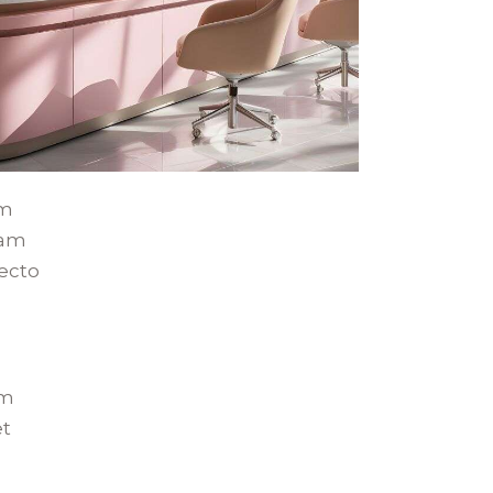
em
iam
tecto
am
et