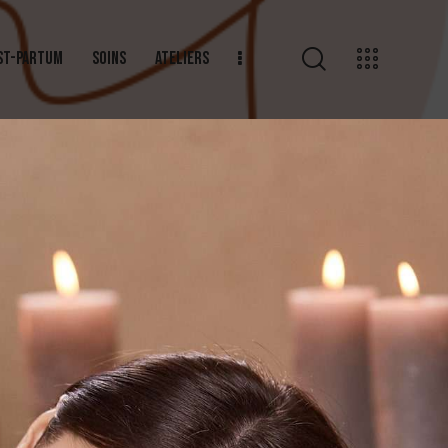
OST-PARTUM
SOINS
ATELIERS
ATION ET POST-PARTUM
SOINS
ATELIERS