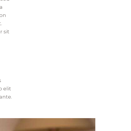
na
ion
.
 sit
s
 elit
ante.