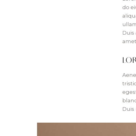
do e
aliqu
ulla
Duis 
amet,
LOR
Aene
trist
egest
blan
Duis 