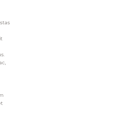
stas
t
s.
ac,
am
et