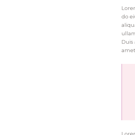
Lorem
do e
aliqu
ulla
Duis 
amet,
Lorem