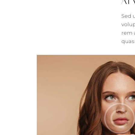
AT
Sed u
volu
rem a
quasi