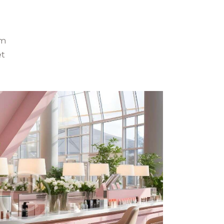
am
et