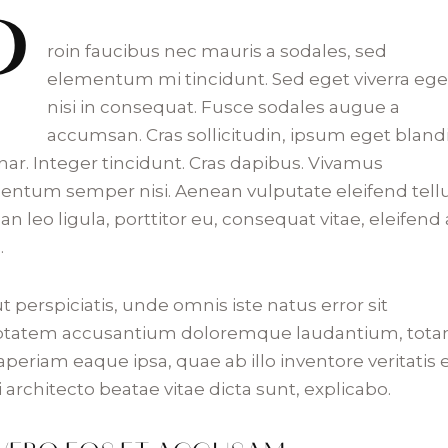
P
roin faucibus nec mauris a sodales, sed
elementum mi tincidunt. Sed eget viverra ege
nisi in consequat. Fusce sodales augue a
accumsan. Cras sollicitudin, ipsum eget blandi
nar. Integer tincidunt. Cras dapibus. Vivamus
entum semper nisi. Aenean vulputate eleifend tellu
n leo ligula, porttitor eu, consequat vitae, eleifend 
.
t perspiciatis, unde omnis iste natus error sit
ptatem accusantium doloremque laudantium, tot
periam eaque ipsa, quae ab illo inventore veritatis 
 architecto beatae vitae dicta sunt, explicabo.