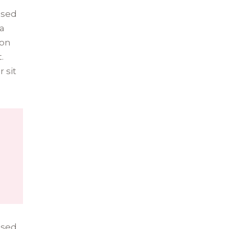
 sed
na
ion
.
 sit
 sed