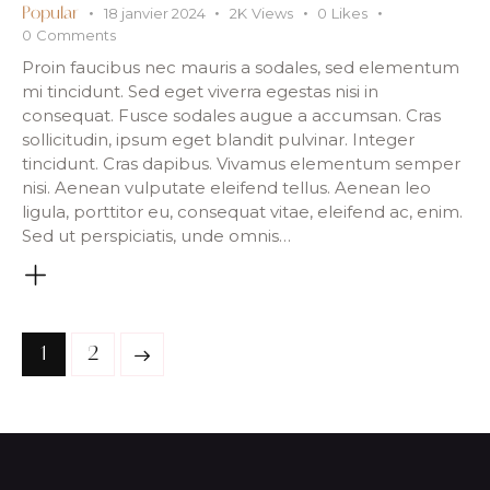
18 janvier 2024
2K
Views
0
Likes
Popular
0
Comments
Proin faucibus nec mauris a sodales, sed elementum
mi tincidunt. Sed eget viverra egestas nisi in
consequat. Fusce sodales augue a accumsan. Cras
sollicitudin, ipsum eget blandit pulvinar. Integer
tincidunt. Cras dapibus. Vivamus elementum semper
nisi. Aenean vulputate eleifend tellus. Aenean leo
ligula, porttitor eu, consequat vitae, eleifend ac, enim.
Sed ut perspiciatis, unde omnis…
>
1
2