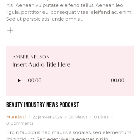
nisi. Aenean vulputate eleifend tellus. Aenean leo
ligula, porttitor eu, consequat vitae, eleifend ac, enim.
Sed ut perspiciatis, unde omnis…
AMBER NELSON
Insert Audio Title Here
Lecteur
audio
00:00
00:00
BEAUTY INDUSTRY NEWS PODCAST
22 janvier 2024
2K
Views
0
Likes
Standard
0
Comments
Proin faucibus nec mauris a sodales, sed elementum
mi tincidunt. Sed eget viverra egestas nisi in