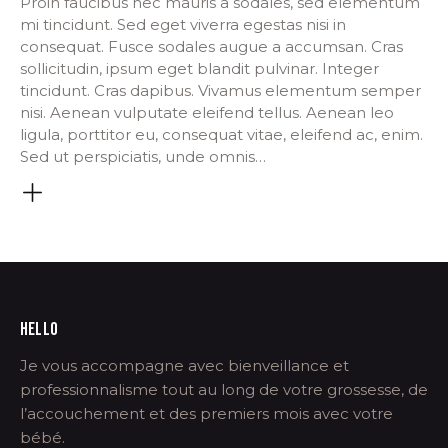
Proin faucibus nec mauris a sodales, sed elementum
mi tincidunt. Sed eget viverra egestas nisi in
consequat. Fusce sodales augue a accumsan. Cras
sollicitudin, ipsum eget blandit pulvinar. Integer
tincidunt. Cras dapibus. Vivamus elementum semper
nisi. Aenean vulputate eleifend tellus. Aenean leo
ligula, porttitor eu, consequat vitae, eleifend ac, enim.
Sed ut perspiciatis, unde omnis…
HELLO
Je vous accompagne avec bienveillance et
professionnalisme tout au long de votre grossesse, de
l’accouchement et des premiers mois avec votre
bébé.