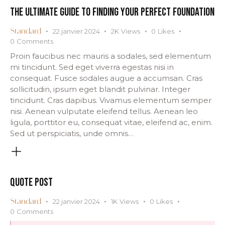
THE ULTIMATE GUIDE TO FINDING YOUR PERFECT FOUNDATION
22 janvier 2024
2K
Views
0
Likes
Standard
0
Comments
Proin faucibus nec mauris a sodales, sed elementum
mi tincidunt. Sed eget viverra egestas nisi in
consequat. Fusce sodales augue a accumsan. Cras
sollicitudin, ipsum eget blandit pulvinar. Integer
tincidunt. Cras dapibus. Vivamus elementum semper
nisi. Aenean vulputate eleifend tellus. Aenean leo
ligula, porttitor eu, consequat vitae, eleifend ac, enim.
Sed ut perspiciatis, unde omnis…
QUOTE POST
22 janvier 2024
1K
Views
0
Likes
Standard
0
Comments