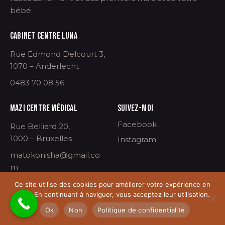
bébé.
CABINET CENTRE LUNA
Rue Edmond Delcourt 3,
1070 – Anderlecht
0483 70 08 56
MAZI CENTRE MÉDICAL
SUIVEZ-MOI
Facebook
Rue Belliard 20,
1000 – Bruxelles
Instagram
matokonisha@gmail.co
m
Ce site utilise des cookies pour améliorer votre expérience en
ligne. En continuant à naviguer, vous acceptez leur utilisation.
©Nisha 2024 –
L’arrivée d’un enfant, un bonheur
Ok
Non
Politique de confidentialité
extraordinaire