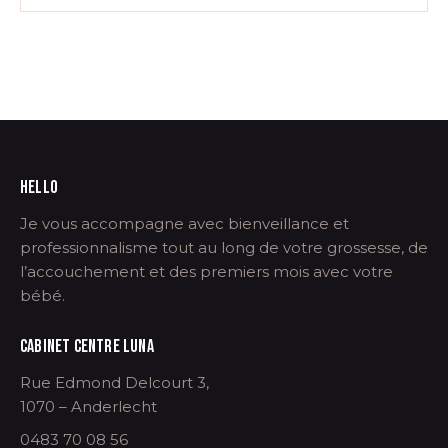
HELLO
Je vous accompagne avec bienveillance et
professionnalisme tout au long de votre grossesse, de
l’accouchement et des premiers mois avec votre
bébé.
CABINET CENTRE LUNA
Rue Edmond Delcourt 3,
1070 – Anderlecht
0483 70 08 56