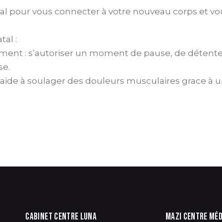
l pour vous connecter à votre nouveau corps et vou
tal :
nt : s’autoriser un moment de pause, de détente, a
se.
 : aide à soulager des douleurs musculaires grace 
CABINET CENTRE LUNA
MAZI CENTRE MÉD