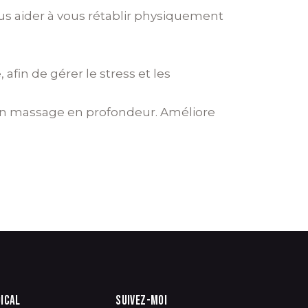
s aider à vous rétablir physiquement
fin de gérer le stress et les
à un massage en profondeur. Améliore
ICAL
SUIVEZ-MOI