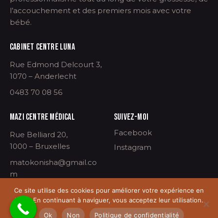
l’accouchement et des premiers mois avec votre
bébé.
CABINET CENTRE LUNA
Rue Edmond Delcourt 3,
1070 – Anderlecht
0483 70 08 56
MAZI CENTRE MÉDICAL
SUIVEZ-MOI
Facebook
Rue Belliard 20,
1000 – Bruxelles
Instagram
matokonisha@gmail.co
m
Ce site utilise des cookies pour améliorer votre expérience en
ligne. En continuant à naviguer, vous acceptez leur utilisation.
©Nisha 2024 –
L’arrivée d’un enfant, un bonheur
Ok
Non
Politique de confidentialité