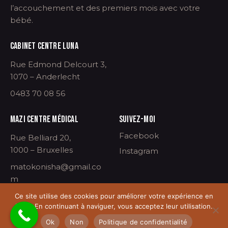
l’accouchement et des premiers mois avec votre
bébé.
CABINET CENTRE LUNA
Rue Edmond Delcourt 3,
1070 – Anderlecht
0483 70 08 56
MAZI CENTRE MÉDICAL
SUIVEZ-MOI
Facebook
Rue Belliard 20,
1000 – Bruxelles
Instagram
matokonisha@gmail.co
m
Ce site utilise des cookies pour améliorer votre expérience en
ligne. En continuant à naviguer, vous acceptez leur utilisation.
Prendre un rendez-vous.
©Nisha 2024 –
L’arrivée d’un enfant, un bonheur
Ok
Non
Politique de confidentialité
extraordinaire