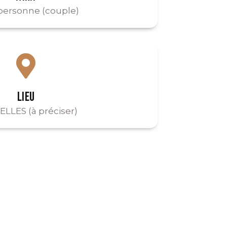
/personne (couple)
LIEU
LLES (à préciser)