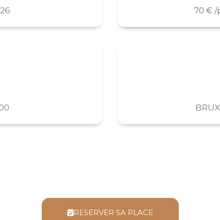
026
70 € 
:00
BRUXE
RESERVER SA PLACE