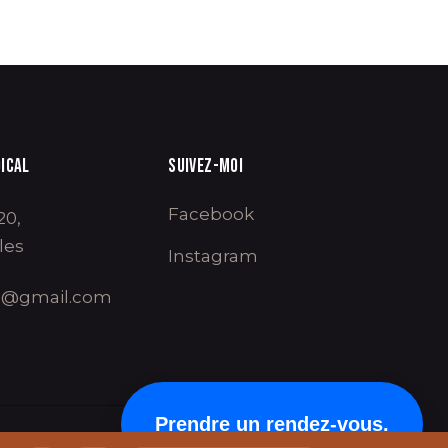
ICAL
SUIVEZ-MOI
Facebook
20,
les
Instagram
a@gmail.com
Prendre un rendez-vous.