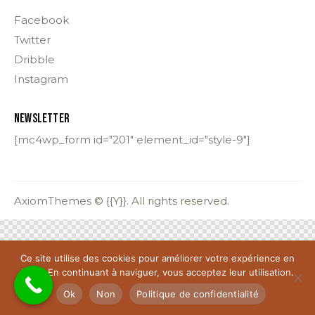
Facebook
Twitter
Dribble
Instagram
NEWSLETTER
[mc4wp_form id="201" element_id="style-9"]
AxiomThemes
© {{Y}}. All rights reserved.
Ce site utilise des cookies pour améliorer votre expérience en
ligne. En continuant à naviguer, vous acceptez leur utilisation.
Ok
Non
Politique de confidentialité